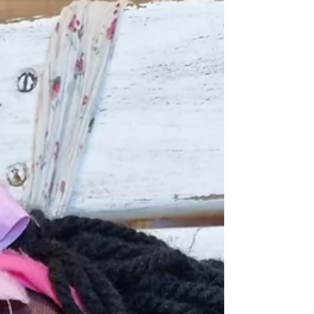
האמנות מכניסה אושר לחיים
היומן היצירתי של איריס הלר הוא בלוג המתעדכן בקביעות
בתכנים מעולמות היצירה, הצבע וההשראה. איריס, אמנית
ומנחת סדנאות בוטיק לצבעי מים ורקמה בפתח תקווה,
משתפת בו תהליכי עבודה, תובנות על יצירה מודעת, המלצו
על חומרי יצירה ואסתטיקה, ודימויים חזותיים מעוררי השראה
זהו בלוג יצירתי עשיר בתוכן ויזואלי, שמדבר אל קהל המחפ
השראה בתחום האמנות, צבעי מים, רקמה ידנית, סדנאות יצי
וחיים איטיים ומודעים.