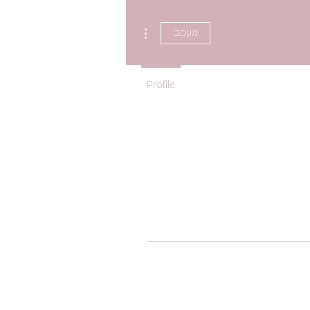
More actions
מעקב
Profile